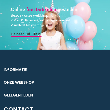
Online
feestartikelen
bestellen
Bezoek onze webshop Tuf-Tuf.nl
✓ Voor 23
:59
besteld,
zelfde dag verzonden
!
✓
Achteraf betalen
mogelijk
Ga naar Tuf-Tuf.nl
INFORMATIE
ONZE WEBSHOP
GELEGENHEDEN
CONTACT