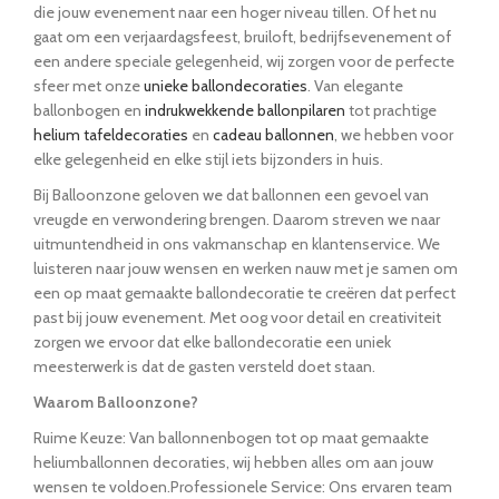
die jouw evenement naar een hoger niveau tillen. Of het nu
gaat om een verjaardagsfeest, bruiloft, bedrijfsevenement of
een andere speciale gelegenheid, wij zorgen voor de perfecte
sfeer met onze
unieke ballondecoraties
. Van elegante
ballonbogen en
indrukwekkende ballonpilaren
tot prachtige
helium tafeldecoraties
en
cadeau ballonnen
, we hebben voor
elke gelegenheid en elke stijl iets bijzonders in huis.
Bij Balloonzone geloven we dat ballonnen een gevoel van
vreugde en verwondering brengen. Daarom streven we naar
uitmuntendheid in ons vakmanschap en klantenservice. We
luisteren naar jouw wensen en werken nauw met je samen om
een op maat gemaakte ballondecoratie te creëren dat perfect
past bij jouw evenement. Met oog voor detail en creativiteit
zorgen we ervoor dat elke ballondecoratie een uniek
meesterwerk is dat de gasten versteld doet staan.
Waarom Balloonzone?
Ruime Keuze: Van ballonnenbogen tot op maat gemaakte
heliumballonnen decoraties, wij hebben alles om aan jouw
wensen te voldoen.Professionele Service: Ons ervaren team