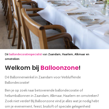
Val extra feestelijk op met
Ballonnen cijfers, letters en meer
ballonnen!
verjaardag versiering
bekijk de mogelijkheden
Bekijk de mogelijkheden
Dé
ballondecoratiespecialist
van
Zaandam, Haarlem, Alkmaar en
omstreken
Welkom bij
Balloonzone
!
Dé Ballonnenwinkel in Zaandam voor Verbluffende
Ballondecoratie!
Ben je op zoek naar betoverende ballondecoratie of
heliumballonnen in Zaandam, Alkmaar, Haarlem en omstreken?
Zoek niet verder! Bij Balloonzone vind je alles wat je nodig hebt
om je evenement, feest, bruiloft of speciale gelegenheid