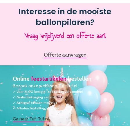
Interesse in de mooiste
ballonpilaren?
Vraag vrijblijvend een offerte aan!
Offerte aanvragen
Online
feestartikelen
bestellen
Bezoek onze webshop Tuf-Tuf.nl
✓ Voor
21:00
besteld,
zelfde dag verzonden
!
✓
Gratis bezorging
vanaf € 50,-
✓
Achteraf betalen
mogelijk
✓ Afhalen bestelling mogelijk
Ga naar Tuf-Tuf.nl