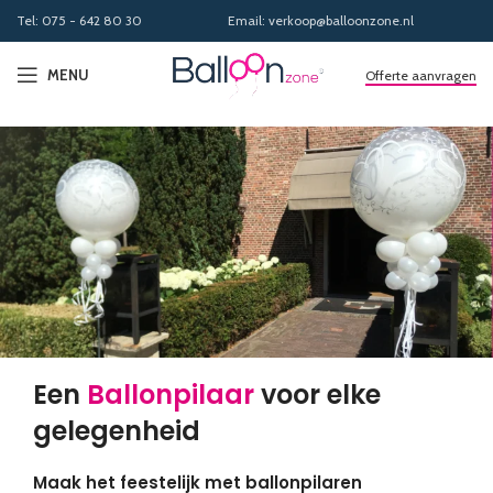
Tel: 075 - 642 80 30
Email: verkoop@balloonzone.nl
MENU
Offerte aanvragen
Een
Ballonpilaar
voor elke
gelegenheid
Maak het feestelijk met ballonpilaren