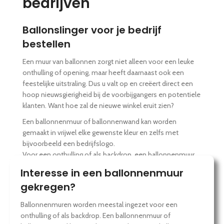
bedrijven
Ballonslinger voor je bedrijf
bestellen
Een muur van ballonnen zorgt niet alleen voor een leuke
onthulling of opening, maar heeft daarnaast ook een
feestelijke uitstraling. Dus u valt op en creëert direct een
hoop nieuwsgierigheid bij de voorbijgangers en potentiele
klanten. Want hoe zal de nieuwe winkel eruit zien?
Een ballonnenmuur of ballonnenwand kan worden
gemaakt in vrijwel elke gewenste kleur en zelfs met
bijvoorbeeld een bedrijfslogo.
Voor een onthulling of als backdrop, een ballonnenmuur
staat altijd voor feest en valt op!
Interesse in een ballonnenmuur
gekregen?
Ballonnenmuren worden meestal ingezet voor een
onthulling of als backdrop. Een ballonnenmuur of