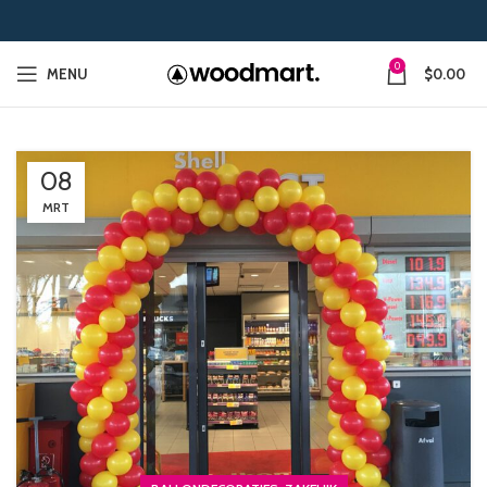
0
MENU
$
0.00
08
MRT