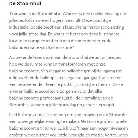
De Stoomhal
Trouwen in de Stoomhal
in Wormer is een unieke ervaring die
jullie bruiloft naar een hoger niveau tilt. Deze prachtige
industriële locatie biedt een sfeervolle en historische setting
voor jullie grote dag. En wat is er beter om deze bijzondere
locatie te complementeren dan de adembenemende
ballondecoratie van Balloonzone?
Als bekende leverancier van de Stoomhal weten wij precies
hoe we de ruimte kunnen transformeren met onze
ballondecoratie. Van elegante ballonbogen bij de ingang tot
indrukwekkende ballonpilaren langs het gangpad, wij creëren
een betoverende sfeer die past bij jullie stijl en thema. Onze
ervaren ballondecorateurs zorgen ervoor dat elke
ballondecoratie perfect aansluit bij de uitstraling van de
Stoomhal, waardoor jullie trouwdag nog specialer wordt.
Laat Balloonzone jullie helpen om van trouwen in de Stoomhal
een onvergetelijke ervaring te maken. Met onze professionele
ballondecoratie tillen we jullie bruiloft naar een hoger niveau en
creëren we een sfeer vol liefde, vreugde en magie. Vertrouw op