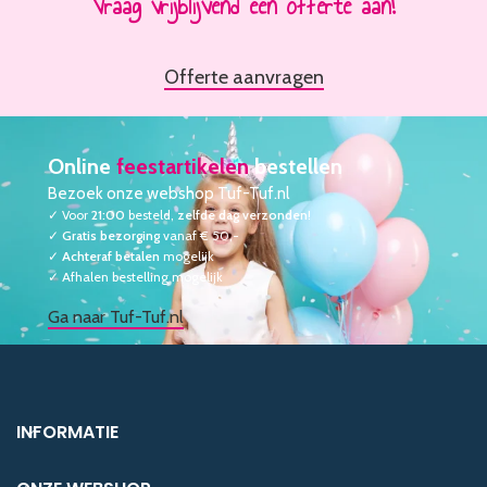
Vraag vrijblijvend een offerte aan!
Offerte aanvragen
Online
feestartikelen
bestellen
Bezoek onze webshop Tuf-Tuf.nl
✓ Voor
21:00
besteld,
zelfde dag verzonden
!
✓
Gratis bezorging
vanaf € 50,-
✓
Achteraf betalen
mogelijk
✓ Afhalen bestelling mogelijk
Ga naar Tuf-Tuf.nl
INFORMATIE