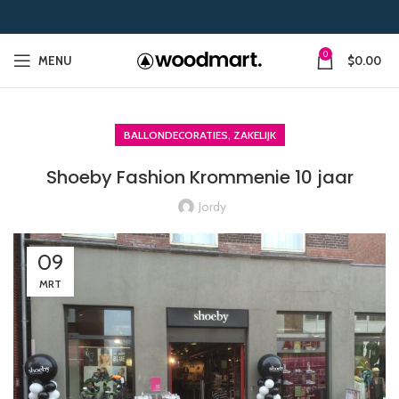
0
MENU
$
0.00
,
BALLONDECORATIES
ZAKELIJK
Shoeby Fashion Krommenie 10 jaar
Jordy
09
MRT