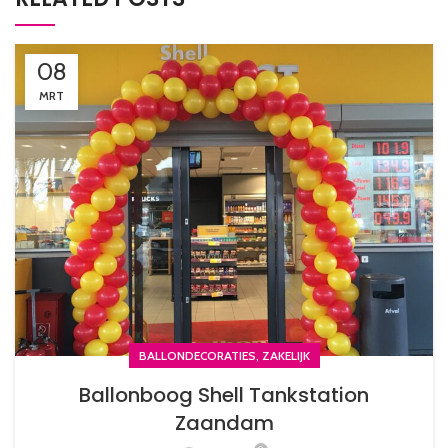
08
MRT
,
BALLONDECORATIES
ZAKELIJK
Ballonboog Shell Tankstation
Zaandam